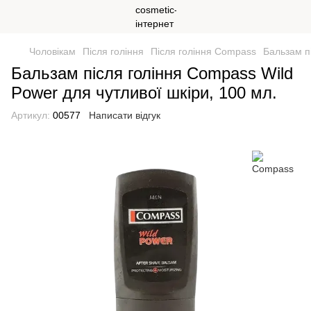
Чоловікам
Після гоління
Після гоління Compass
Бальзам п
Бальзам після гоління Compass Wild
Power для чутливої шкіри, 100 мл.
Артикул:
00577
Написати відгук