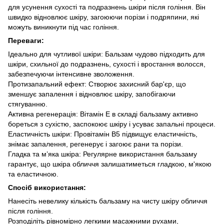
для усунення сухості та подразнень шкіри після гоління. Він
швидко відновлює шкіру, загоюючи порізи і подряпини, які
можуть виникнути під час гоління.
Переваги:
Ідеально для чутливої шкіри: Бальзам чудово підходить для
шкіри, схильної до подразнень, сухості і вростання волосся,
забезпечуючи інтенсивне зволоження.
Протизапальний ефект: Створює захисний бар'єр, що
зменшує запалення і відновлює шкіру, запобігаючи
стягуванню.
Активна регенерація: Вітамін E в складі бальзаму активно
бореться з сухістю, заспокоює шкіру і усуває запальні процеси.
Еластичність шкіри: Провітамін B5 підвищує еластичність,
знімає запалення, регенерує і загоює рани та порізи.
Гладка та м’яка шкіра: Регулярне використання бальзаму
гарантує, що шкіра обличчя залишатиметься гладкою, м'якою
та еластичною.
Спосіб використання:
Нанесіть невелику кількість бальзаму на чисту шкіру обличчя
після гоління.
Розподіліть рівномірно легкими масажними рухами,