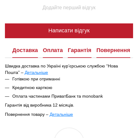
Додайте перший відгук
Написати відгук
Доставка
Оплата
Гарантія
Повернення
Швидка доставка по Україні курʼєрською службою “Нова
Пошта” –
Детальніше
Під час оформлення замовлення ви можете вибрати зручний
Готівкою при отриманні
спосіб отримання посилки:
Кредитною карткою
У найближчому відділенні чи поштоматі Нової Пошти
Оплата частинами ПриватБанк та monobank
Кур'єрська доставка за вказаною адресою
Гарантія від виробника 12 місяців.
Ваше замовлення буде відправлено в цей самий день після
Повернення товару –
Детальніше
підтвердження, якщо воно оформлене до 16:00. Якщо
Відповідно до Закону України «Про захист прав споживачів»
замовлення оформлене після 16:00, воно буде оброблене та
№1023-XII від 12.05.1991,
парфумерно-косметичні товари
відправлене наступного дня.
входять до переліку непродовольчих товарів належної