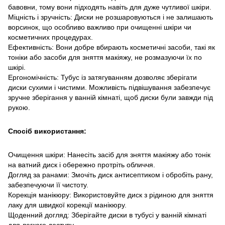
бавовни, тому вони підходять навіть для дуже чутливої шкіри.
Міцність і зручність: Диски не розшаровуються і не залишають
ворсинок, що особливо важливо при очищенні шкіри чи
косметичних процедурах.
Ефективність: Вони добре вбирають косметичні засоби, такі як
тоніки або засоби для зняття макіяжу, не розмазуючи їх по
шкірі.
Ергономічність: Тубус із затягуванням дозволяє зберігати
диски сухими і чистими. Можливість підвішування забезпечує
зручне зберігання у ванній кімнаті, щоб диски були завжди під
рукою.
Спосіб використання:
Очищення шкіри: Нанесіть засіб для зняття макіяжу або тонік
на ватний диск і обережно протріть обличчя.
Догляд за ранами: Змочіть диск антисептиком і обробіть рану,
забезпечуючи її чистоту.
Корекція манікюру: Використовуйте диск з рідиною для зняття
лаку для швидкої корекції манікюру.
Щоденний догляд: Зберігайте диски в тубусі у ванній кімнаті
для легкого доступу.