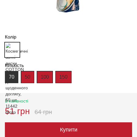
Колір
Кількість
70
50
100
150
В наявності
51 грн
64 грн
Купити