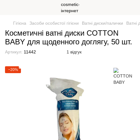
Гігієна
Засоби особистої гігієни
Ватні диски/палички
Ватні
Косметичні ватні диски COTTON
BABY для щоденного доглягу, 50 шт.
Артикул:
11442
1 відгук
−20%