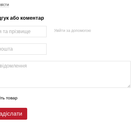
вісти
дгук або коментар
Увійти за допомогою
іть товар
адіслати