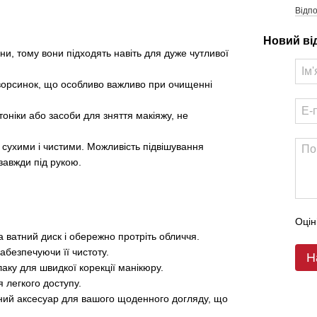
Відпо
Новий ві
вни, тому вони підходять навіть для дуже чутливої
ь ворсинок, що особливо важливо при очищенні
тоніки або засоби для зняття макіяжу, не
и сухими і чистими. Можливість підвішування
 завжди під рукою.
Оцін
а ватний диск і обережно протріть обличчя.
абезпечуючи її чистоту.
Н
аку для швидкої корекції манікюру.
я легкого доступу.
ійний аксесуар для вашого щоденного догляду, що