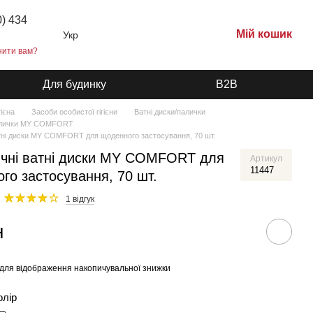
0) 434
Мій кошик
Укр
нити вам?
Для будинку
B2B
гієна
Засоби особистої гігієни
Ватні диски/палички
палички MY COMFORT
тні диски MY COMFORT для щоденного застосування, 70 шт.
чні ватні диски MY COMFORT для
Артикул
11447
го застосування, 70 шт.
1 відгук
н
для відображення накопичувальної знижки
олір