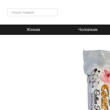
Перейти до основного контенту
Жінкам
Чоловікам