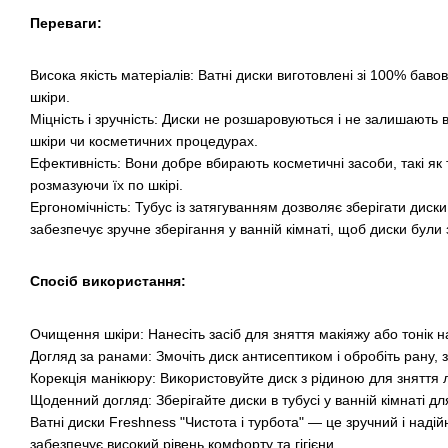
Переваги:
Висока якість матеріалів: Ватні диски виготовлені зі 100% баво
шкіри.
Міцність і зручність: Диски не розшаровуються і не залишают
шкіри чи косметичних процедурах.
Ефективність: Вони добре вбирають косметичні засоби, такі як 
розмазуючи їх по шкірі.
Ергономічність: Тубус із затягуванням дозволяє зберігати диск
забезпечує зручне зберігання у ванній кімнаті, щоб диски були
Спосіб використання:
Очищення шкіри: Нанесіть засіб для зняття макіяжу або тонік н
Догляд за ранами: Змочіть диск антисептиком і обробіть рану, з
Корекція манікюру: Використовуйте диск з рідиною для зняття л
Щоденний догляд: Зберігайте диски в тубусі у ванній кімнаті дл
Ватні диски Freshness "Чистота і турбота" — це зручний і над
забезпечує високий рівень комфорту та гігієни.