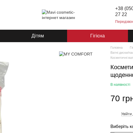
+38 (05
27 22
Передзво
Дітям
Гігієна
Головна
Гі
Ватні диски/
Косметичні ва
Космети
щоденно
В наявності
70 гр
Увійти
%
Виберіть к