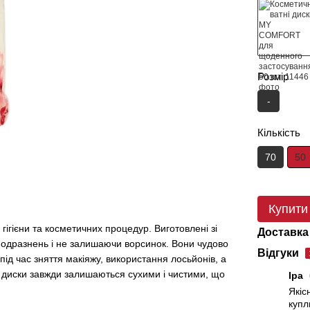
Розмір
-
Кількість
70
50
Купити
ігієни та косметичних процедур. Виготовлені зі
Доставка
подразнень і не залишаючи ворсинок. Вони чудово
Відгуки
під час зняття макіяжу, використання лосьйонів, а
і, диски завжди залишаються сухими і чистими, що
Іра
Якіс
купл