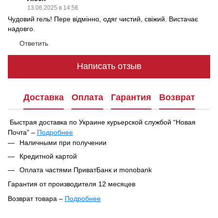
13.06.2025 в 14:56
Чудовий гель! Пере відмінно, одяг чистий, свіжий. Вистачає
надовго.
Ответить
Написать отзыв
Доставка
Оплата
Гарантия
Возврат
Быстрая доставка по Украине курьерской службой “Новая
Почта” –
Подробнее
При оформлении заказа вы можете выбрать удобный способ
Наличными при получении
получения посылки:
Кредитной картой
В ближайшем отделении или почтомате Новой Почты
Оплата частями ПриватБанк и monobank
Курьерская доставка по указанному адресу
Гарантия от производителя 12 месяцев
Ваш заказ будет отправлен в тот же день после
Возврат товара –
Подробнее
подтверждения, если он оформлен до 16:00. Если заказ
Согласно Закону Украины «О защите прав потребителей»
оформлен после 16:00 — он будет обработан и отправлен на