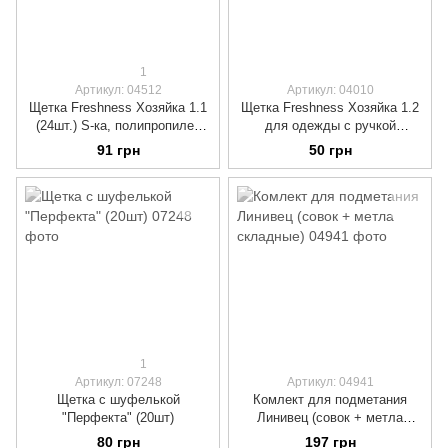
1
Артикул: 04512
Артикул: 04010
Щетка Freshness Хозяйка 1.1
Щетка Freshness Хозяйка 1.2
(24шт.) S-ка, полипропилен
для одежды с ручкой
бежево - зеленый (35 мм.)
полипропилен черный (55мм)
91 грн
50 грн
1
Артикул: 07248
Артикул: 04941
Щетка с шуфелькой
Комлект для подметания
"Перфекта" (20шт)
Линивец (совок + метла
складные)
80 грн
197 грн