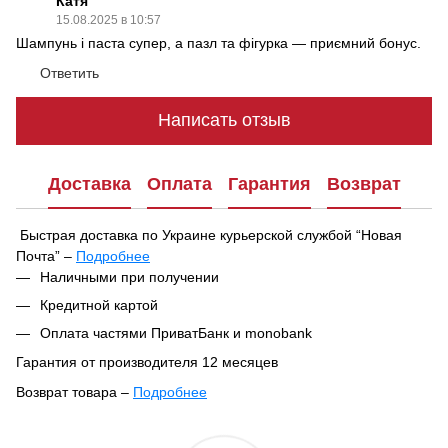
Катя
15.08.2025 в 10:57
Шампунь і паста супер, а пазл та фігурка — приємний бонус.
Ответить
Написать отзыв
Доставка
Оплата
Гарантия
Возврат
Быстрая доставка по Украине курьерской службой “Новая
Почта” –
Подробнее
При оформлении заказа вы можете выбрать удобный способ
Наличными при получении
получения посылки:
Кредитной картой
В ближайшем отделении или почтомате Новой Почты
Оплата частями ПриватБанк и monobank
Курьерская доставка по указанному адресу
Гарантия от производителя 12 месяцев
Ваш заказ будет отправлен в тот же день после
Возврат товара –
Подробнее
подтверждения, если он оформлен до 16:00. Если заказ
Согласно Закону Украины «О защите прав потребителей»
оформлен после 16:00 — он будет обработан и отправлен на
№1023-XII от 12.05.1991,
парфюмерно-косметические
следующий день.