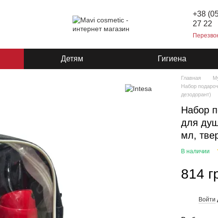
+38 (0
27 22
Перезво
Детям
Гигиена
Главная
М
Набор подароч
дезодорант)
Набор п
для душ
мл, тве
В наличии
814 г
Войти
%