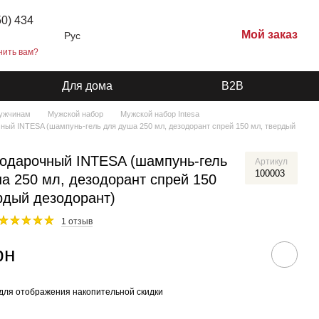
50) 434
Мой заказ
Рус
нить вам?
Для дома
B2B
ужчинам
Мужской набор
Мужской набор Intesa
ный INTESA (шампунь-гель для душа 250 мл, дезодорант спрей 150 мл, твердый
одарочный INTESA (шампунь-гель
Артикул
100003
а 250 мл, дезодорант спрей 150
рдый дезодорант)
1 отзыв
рн
для отображения накопительной скидки