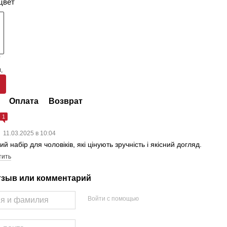
цвет
Оплата
Возврат
1
р
11.03.2025 в 10:04
ий набір для чоловіків, які цінують зручність і якісний догляд.
тить
тзыв или комментарий
Войти с помощью