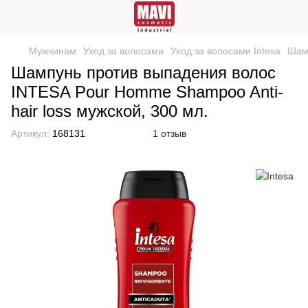
Мужчинам
Уход за волосами
Уход за волосами Intesa
Шамп
Шампунь против выпадения волос
INTESA Pour Homme Shampoo Anti-
hair loss мужской, 300 мл.
Артикул:
168131
1 отзыв