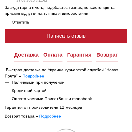
27.02.2025 в 11:43
Завжди гарна якість, подобається запах, консистенція та
приємні відчуття на тілі після використання.
Ответить
Написать отзыв
Доставка
Оплата
Гарантия
Возврат
Быстрая доставка по Украине курьерской службой “Новая
Почта” –
Подробнее
При оформлении заказа вы можете выбрать удобный способ
Наличными при получении
получения посылки:
Кредитной картой
В ближайшем отделении или почтомате Новой Почты
Оплата частями ПриватБанк и monobank
Курьерская доставка по указанному адресу
Гарантия от производителя 12 месяцев
Ваш заказ будет отправлен в тот же день после
Возврат товара –
Подробнее
подтверждения, если он оформлен до 16:00. Если заказ
Согласно Закону Украины «О защите прав потребителей»
оформлен после 16:00 — он будет обработан и отправлен на
№1023-XII от 12.05.1991,
парфюмерно-косметические