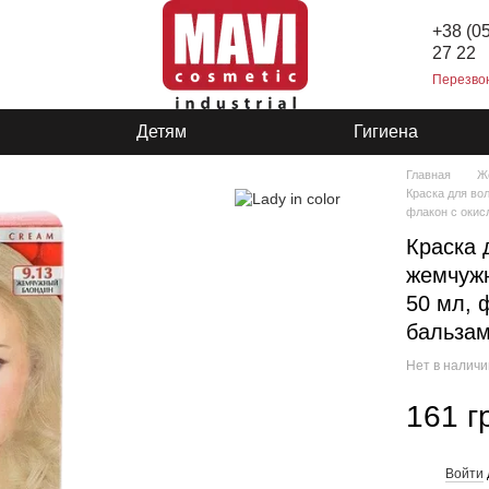
+38 (0
27 22
Перезво
Детям
Гигиена
Главная
Ж
Краска для во
флакон с окис
Краска 
жемчужн
50 мл, 
бальзам
Нет в налич
161 г
Войти
%