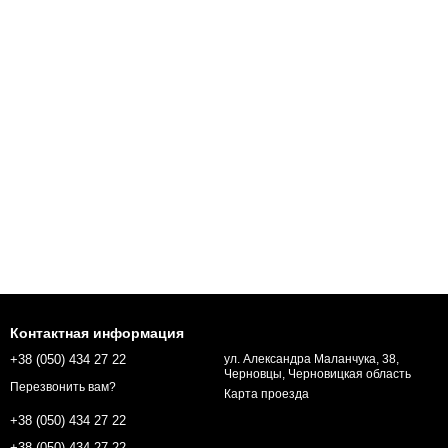
Контактная информация
+38 (050) 434 27 22
ул. Александра Маланчука, 38,
Черновцы, Черновицкая область
Перезвонить вам?
Карта проезда
+38 (050) 434 27 22
+38 (050) 434 27 22