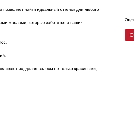
ы позволяет найти идеальный оттенок для любого
Оцен
ыми маслами, которые заботятся о ваших
О
лос.
ий.
авливают их, делая волосы не только красивыми,