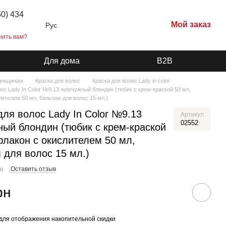
50) 434
Мой заказ
Рус
нить вам?
Для дома
B2B
енщинам
Краска для волос
Краска для волос Lady in color
лос Lady In Сolor №9.13 жемчужный блондин (тюбик с крем-краской 50 мл,
лителем 50 мл, бальзам для волос 15 мл.)
для волос Lady In Сolor №9.13
Артикул
02552
ый блондин (тюбик с крем-краской
флакон с окислителем 50 мл,
 для волос 15 мл.)
ии
Оставить отзыв
рн
для отображения накопительной скидки