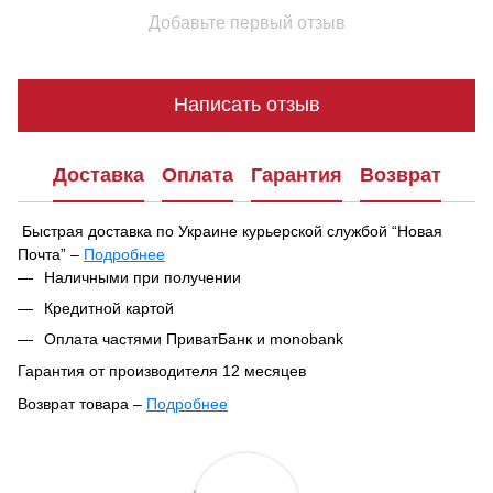
Добавьте первый отзыв
Написать отзыв
Доставка
Оплата
Гарантия
Возврат
Быстрая доставка по Украине курьерской службой “Новая
Почта” –
Подробнее
При оформлении заказа вы можете выбрать удобный способ
Наличными при получении
получения посылки:
Кредитной картой
В ближайшем отделении или почтомате Новой Почты
Оплата частями ПриватБанк и monobank
Курьерская доставка по указанному адресу
Гарантия от производителя 12 месяцев
Ваш заказ будет отправлен в тот же день после
Возврат товара –
Подробнее
подтверждения, если он оформлен до 16:00. Если заказ
Согласно Закону Украины «О защите прав потребителей»
оформлен после 16:00 — он будет обработан и отправлен на
№1023-XII от 12.05.1991,
парфюмерно-косметические
следующий день.
товары входят в перечень непродовольственных