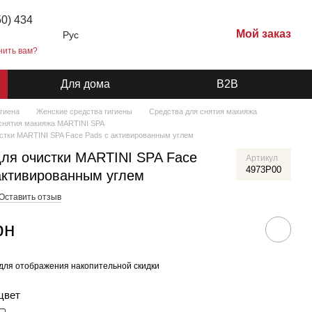
50) 434
Мой заказ
Рус
нить вам?
Для дома
B2B
игиена
Женские средства гигиены
Средства для снятия макияжа
снятия макияжа MARTINI SPA
стки MARTINI SPA Face Pads с активированным углем
ля очистки MARTINI SPA Face
Артикул
4973P00
активированным углем
Оставить отзыв
рн
для отображения накопительной скидки
цвет