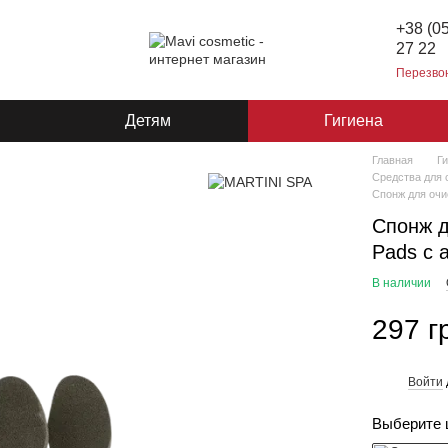
+38 (0
27 22
Перезво
Детям
Гигиена
Главная
Г
Средства для 
Спонж для очи
Спонж д
Pads с 
В наличии
297 г
Войти
%
Выберите 