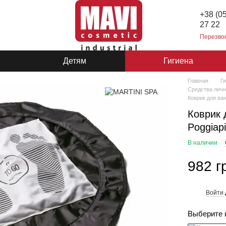
+38 (0
27 22
Перезво
Детям
Гигиена
Главная
Г
Средства личн
Коврик для ван
Коврик 
Poggiapi
В наличии
982 г
Войти
%
Выберите 