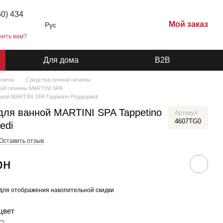
50) 434
Мой заказ
Рус
нить вам?
Для дома
B2B
игиена
Средства личной гигиены
ой гигиены MARTINI SPA
ной MARTINI SPA Tappetino Poggiapiedi
для ванной MARTINI SPA Tappetino
Артикул
4607TG0
edi
Оставить отзыв
рн
для отображения накопительной скидки
цвет