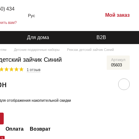
50) 434
Мой заказ
Рус
нить вам?
Для дома
B2B
етям
Детские подарочные наборы
Рюкзак детский зайчик Синий
детский зайчик Синий
Артикул
05603
1 отзыв
рн
для отображения накопительной скидки
Оплата
Возврат
1