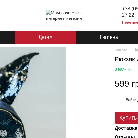
+38 (0
27 22
Перезво
Детям
Гигиена
Главная
Д
Рюкзак 
В наличии
599 г
Войти
%
Купить
Доставка
Отзывы