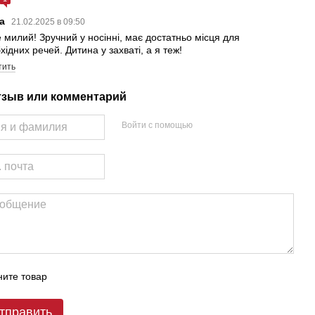
ша
21.02.2025 в 09:50
 милий! Зручний у носінні, має достатньо місця для
хідних речей. Дитина у захваті, а я теж!
тить
тзыв или комментарий
Войти с помощью
ите товар
тправить