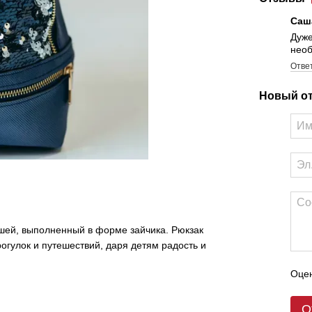
Са
Дуже
необ
Отве
Новый о
ышей, выполненный в форме зайчика. Рюкзак
огулок и путешествий, даря детям радость и
Оцен
О