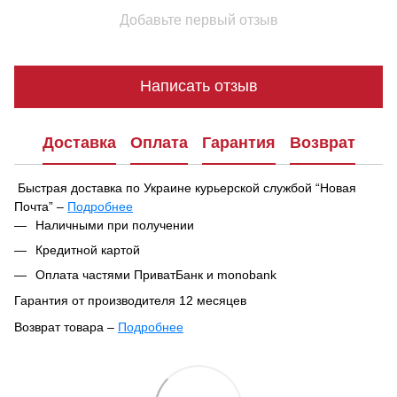
Добавьте первый отзыв
Написать отзыв
Доставка
Оплата
Гарантия
Возврат
Быстрая доставка по Украине курьерской службой “Новая
Почта” –
Подробнее
При оформлении заказа вы можете выбрать удобный способ
Наличными при получении
получения посылки:
Кредитной картой
В ближайшем отделении или почтомате Новой Почты
Оплата частями ПриватБанк и monobank
Курьерская доставка по указанному адресу
Гарантия от производителя 12 месяцев
Ваш заказ будет отправлен в тот же день после
Возврат товара –
Подробнее
подтверждения, если он оформлен до 16:00. Если заказ
Согласно Закону Украины «О защите прав потребителей»
оформлен после 16:00 — он будет обработан и отправлен на
№1023-XII от 12.05.1991,
парфюмерно-косметические
следующий день.
товары входят в перечень непродовольственных