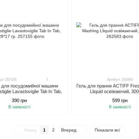
1
ул: 257155
Артикул: 262583
 для посудомийної машини
Гель для прання ACTIFF Fre
iglie Lavastoviglie Tab In Tab,
Lliquid освіжаючий, 300
6*28*17 гр.
390 грн
599 грн
В наявності
В наявності
Назад
1
2
Вперед
Показати всі