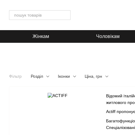
Перейти до основного контенту
Жінкам
Чоловікам
Фільтр
Розділ
Іконки
Ціна, грн
Відомий італі
житлового про
Actiff пропон
Багатофункціо
Спеціалізован
Делікатні зас