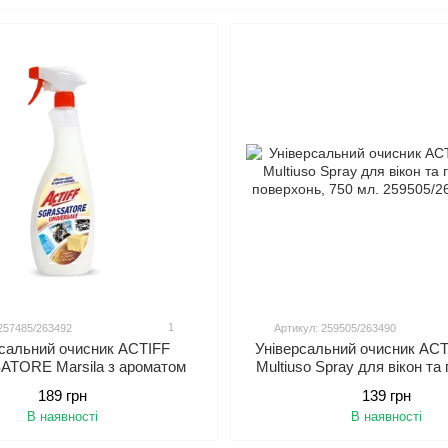
сті варіанти для сталого прибирання
себе розкіш італійської майстерності з Actiff, вашим надійним супу
1
257485/263492
Артикул: 259505/263490
рсальний очисник ACTIFF
Універсальний очисник ACTI
TORE Marsila з ароматом
Multiuso Spray для вікон та
льського мила, 750 мл.
поверхонь, 750 мл
189 грн
139 грн
В наявності
В наявності