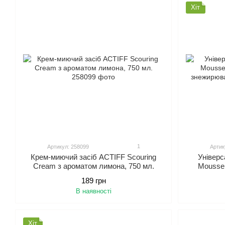
Хіт
1
Артикул: 258099
Артик
Крем-миючий засіб ACTIFF Scouring
Універ
Cream з ароматом лимона, 750 мл.
Mousse 
зне
189 грн
В наявності
Хіт