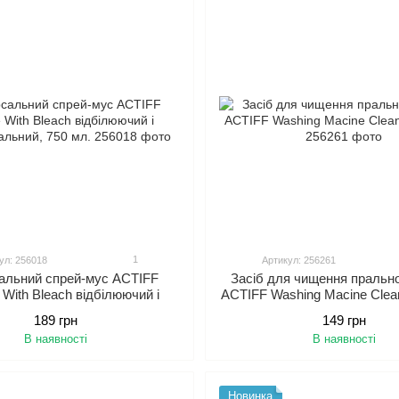
1
ул: 256018
Артикул: 256261
сальний cпрей-мус ACTIFF
Засіб для чищення пральн
With Bleach відбілюючий і
ACTIFF Washing Macine Clean
жирювальний, 750 мл.
189 грн
149 грн
В наявності
В наявності
Новинка