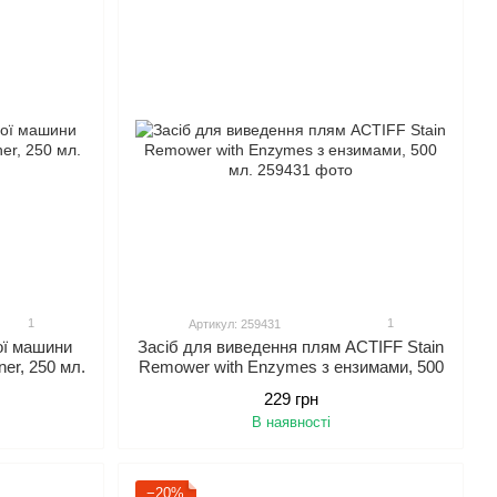
1
1
Артикул: 259431
ої машини
Засіб для виведення плям ACTIFF Stain
er, 250 мл.
Remower with Enzymes з ензимами, 500
мл.
229 грн
В наявності
−20%