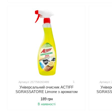
Екологічно чи
Відкрийте для 
1
Артикул: 257758/263489
Артикул: 
Універсальний очисник ACTIFF
Уніве
SGRASSATORE Limone з ароматом
SGRASSA
лимону, 750 мл.
марсе
189 грн
В наявності