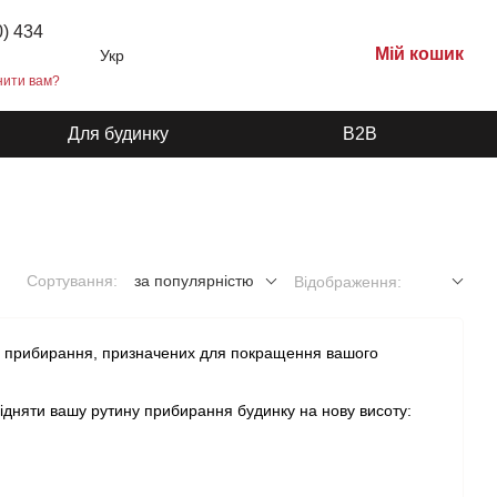
0) 434
Мій кошик
Укр
нити вам?
Для будинку
B2B
Сортування:
за популярністю
Відображення:
ля прибирання, призначених для покращення вашого
підняти вашу рутину прибирання будинку на нову висоту:
анин;