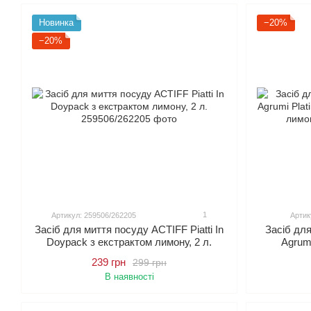
Новинка
−20%
−20%
1
Артикул: 259506/262205
Артик
Засіб для миття посуду ACTIFF Piatti In
Засіб для
Doypack з екстрактом лимону, 2 л.
Agrumi
екст
239 грн
299 грн
В наявності