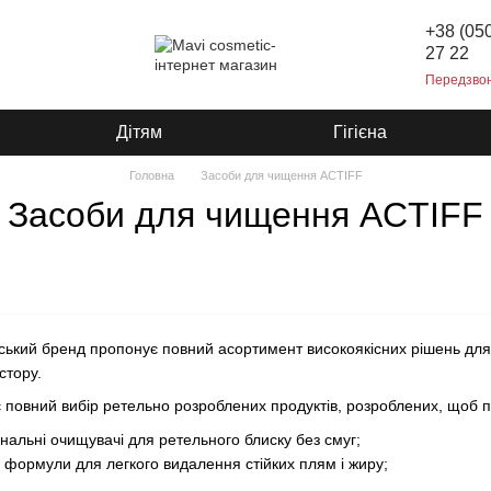
+38 (05
27 22
Передзво
Дітям
Гігієна
Головна
Засоби для чищення ACTIFF
Засоби для чищення ACTIFF
йський бренд пропонує повний асортимент високоякісних рішень д
стору.
ує повний вибір ретельно розроблених продуктів, розроблених, щоб 
нальні очищувачі для ретельного блиску без смуг;
і формули для легкого видалення стійких плям і жиру;
оби для чищення тканин, призначені для збереження краси ваших тк