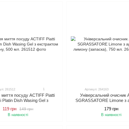
1
ул: 261512
Артикул: 264163
 миття посуду ACTIFF Piatti
Універсальний очисник 
 Platin Dish Wasing Gel з
SGRASSATORE Limone з 
рактом лимону, 500 мл.
лимону (запаска), 750
119 грн
179 грн
149 грн
В наявності
В наявності