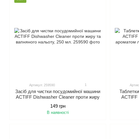
1
Артикул: 259590
Артик
Засіб для чистки посудомийної машини
Таблетки
ACTIFF Dishwasher Cleaner проти жиру
ACTIFF P
та вапняного нальоту, 250 мл.
аром
149 грн
В наявності