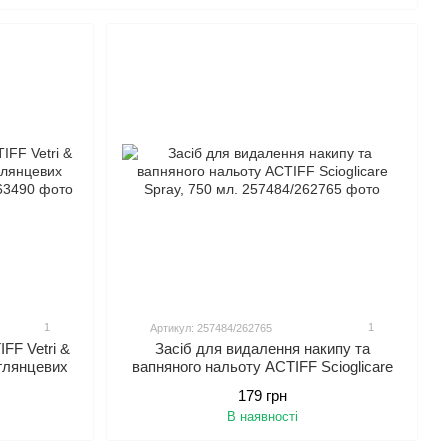
тником для більш здорового та сяючого життєвого простору
1
1
Артикул: 257484/262765
FF Vetri &
Засіб для видалення накипу та
 глянцевих
вапняного нальоту ACTIFF Scioglicare
.
Spray, 750 мл.
179 грн
В наявності