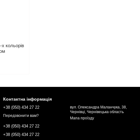
4-х кольорів
ком
Контактна інформація
+38 (050) 434 27 22
вул. Олександра Маланчука, 38,
Чернівці, Чернівецька область
Передзвонити вам?
Мапа проїзду
+38 (050) 434 27 22
+38 (050) 434 27 22