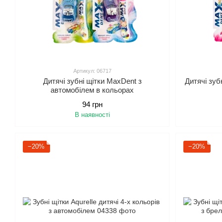
Артикул: 06717
Дитячі зубні щітки MaxDent з
Дитячі зуб
автомобілем в кольорах
94 грн
В наявності
−20%
−20%