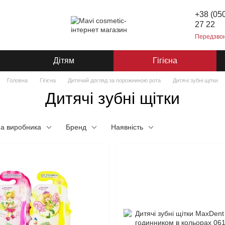
+38 (05
27 22
Передзво
Дітям
Гігієна
Головна
Гігієна
Дитячий догляд за порожниною рота
Дитячі зубні щітки
Дитячі зубні щітки
на виробника
Бренд
Наявність