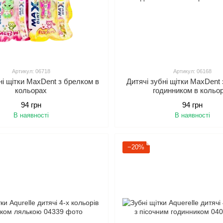
Артикул: 06718
Артикул: 06168
ні щітки MaxDent з брелком в
Дитячі зубні щітки MaxDent 
кольорах
годинником в кольо
94 грн
94 грн
В наявності
В наявності
−20%