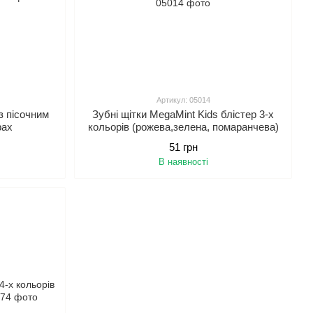
Артикул: 05014
з пісочним
Зубні щітки MegaMint Kids блістер 3-х
рах
кольорів (рожева,зелена, помаранчева)
51 грн
В наявності