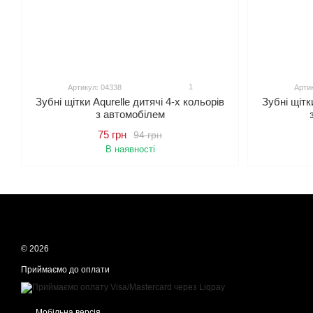
1
Артикул: 04338
Артик
Зубні щітки Aqurelle дитячі 4-х кольорів
Зубні щітк
з автомобілем
75 грн
94 грн
В наявності
© 2026
Приймаємо до оплати
Мобільна версія