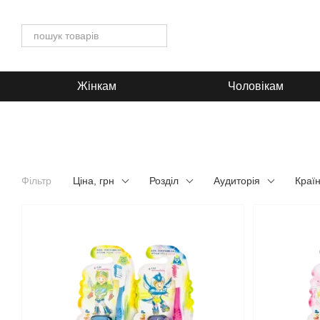
Перейти до основного контенту
Жінкам
Чоловікам
Фільтр
Ціна, грн
Розділ
Аудиторія
Краї