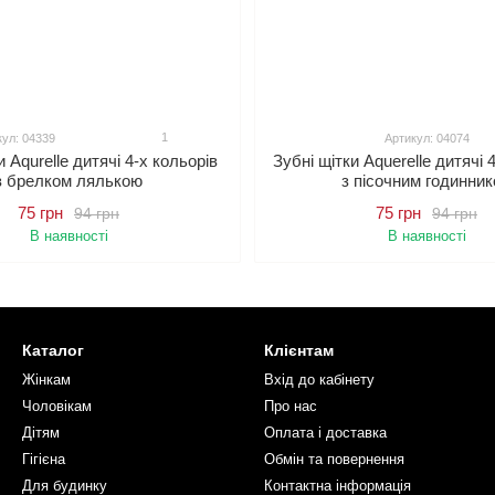
1
ул: 04339
Артикул: 04074
и Aqurelle дитячі 4-х кольорів
Зубні щітки Aquerelle дитячі 
з брелком лялькою
з пісочним годинни
75 грн
75 грн
94 грн
94 грн
В наявності
В наявності
Каталог
Клієнтам
Жінкам
Вхід до кабінету
Чоловікам
Про нас
Дітям
Оплата і доставка
Гігієна
Обмін та повернення
Для будинку
Контактна інформація