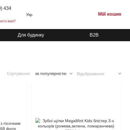
0) 434
Мій кошик
Укр
нити вам?
Для будинку
B2B
Сортування:
за популярністю
Відображення: