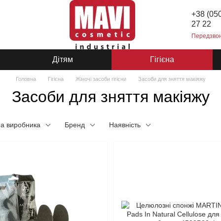
+38 (05
27 22
Передзво
Дітям
Гігієна
Головна
Гігієна
Жіночі засоби гігієни
Засоби для зняття макіяжу
Засоби для зняття макіяжу
на виробника
Бренд
Наявність