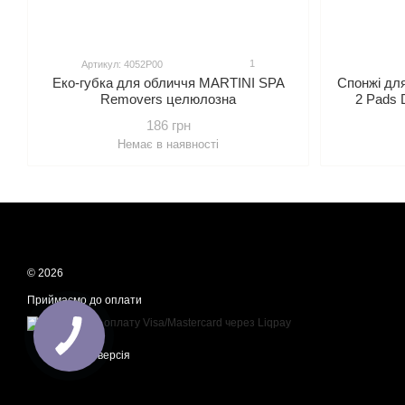
1
Артикул: 4052P00
Еко-губка для обличчя MARTINI SPA
Спонжі дл
Removers целюлозна
2 Pads 
186 грн
Немає в наявності
© 2026
Приймаємо до оплати
Мобільна версія