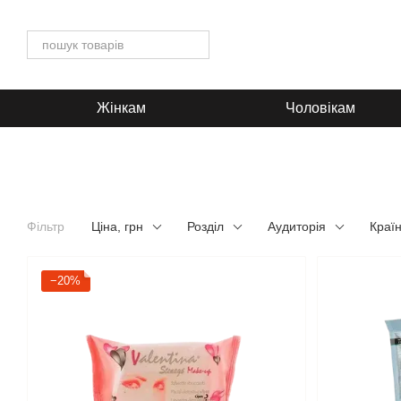
Перейти до основного контенту
Жінкам
Чоловікам
Фільтр
Ціна, грн
Розділ
Аудиторія
Краї
−20%