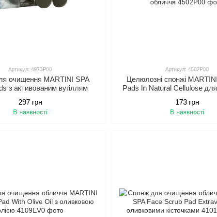
Артикул: 4973P00
Артикул: 4502P00
ля очищення MARTINI SPA
Целюлозні спонжі MARTINI
ds з активованим вугіллям
Pads In Natural Cellulose д
обличчя
297 грн
173 грн
В наявності
В наявності