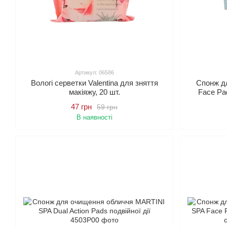
Артикул: 06586
Вологі серветки Valentina для зняття
Спонж д
макіяжу, 20 шт.
Face Pa
47 грн
59 грн
В наявності