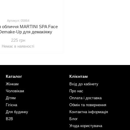
Артикул: 05864
я обличчя MARTINI SPA Face
Demake-Up для демакіяжу
225 грн
Немає в наявності
Каталог
Клієнтам
Жінкам
Вхід до кабінету
Чоловікам
Про нас
Дітям
Оплата і доставка
Гігієна
Обмін та повернення
Для будинку
Контактна інформація
B2B
Блог
Угода користувача