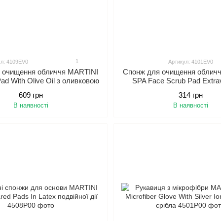
1
л: 4109EV0
Артикул: 4101EV0
 очищення обличчя MARTINI
Спонж для очищення облич
ad With Olive Oil з оливковою
SPA Face Scrub Pad Extrav
олією
оливковими кісточк
609 грн
314 грн
В наявності
В наявності