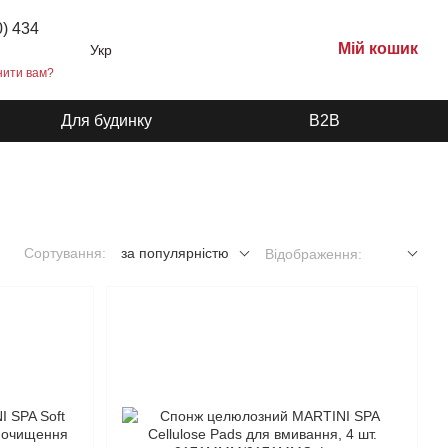
0) 434
Мій кошик
Укр
нити вам?
Для будинку
B2B
Сортування:
за популярністю
Відображення: