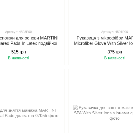
Артикул: 4508P00
Артикул: 4501P00
 спонжи для основи MARTINI
Рукавиця з мікрофібри MA
ared Pads In Latex подвійної
Microfiber Glove With Silver I
дії
срібла
515 грн
375 грн
В наявності
В наявності