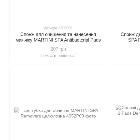
Артикул: 4500P00
Спонж для очищення та нанесення
Спонж дл
макіяжу MARTINI SPA Antibacterial Pads
SPA 
With Silver Ions з іонами срібла
207 грн
Немає в наявності