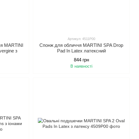
Артикул: 4511P00
чя MARTINI
Спонж для обличчя MARTINI SPA Drop
ergine з
Pad In Latex латексний
ами
844 грн
В наявності