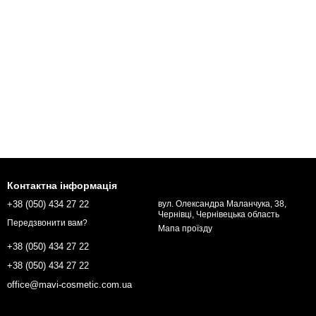
Контактна інформація
+38 (050) 434 27 22
вул. Олександра Маланчука, 38,
Чернівці, Чернівецька область
Передзвонити вам?
Мапа проїзду
+38 (050) 434 27 22
+38 (050) 434 27 22
office@mavi-cosmetic.com.ua