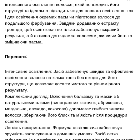
інтенсивного освітлення волосся, який не шкодить його
структурі та ідеально підходить як для повного освітлення, так
і для освітлення окремих пасм чи підготовки волосся до
подальшого фарбування. Завдяки додаванню естракту
троянди, цей освітлювач не тільки забезпечує яскравий
результат, а й активно доглядає за волоссям, живлячи його та
зміцнюючи пасма.
Переваги:
Інтенсивне освітлення: Засіб забезпечує швидке та ефективне
освітлення волосся на кілька тонів без шкоди для його
структури, що дозволяє досягти чистого та рівномірного
результату.
Комплексний догляд: Включення бальзаму та маски з 5
натуральними оліями (виноградних кісточок, абрикосова,
мигдальна, авокадо, кокосова) допомагає глибоко живити
волосся, зберігаючи його блиск та м’якість після процедури
освітлення.
Легкість використання: Формула освітлювача забезпечує
зручність застосування в домашніх умовах. Засіб легко
змішується і не розтікається, що дозволяє рівномірно наносити