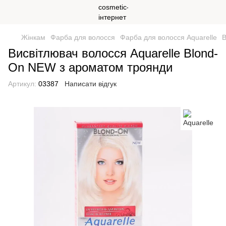
Жінкам
Фарба для волосся
Фарба для волосся Aquarelle
В
Висвітлювач волосся Aquarelle Blond-
On NEW з ароматом троянди
Артикул:
03387
Написати відгук