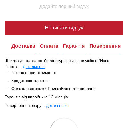
Додайте перший відгук
Написати відгук
Доставка
Оплата
Гарантія
Повернення
Швидка доставка по Україні курʼєрською службою “Нова
Пошта” –
Детальніше
Під час оформлення замовлення ви можете вибрати зручний
Готівкою при отриманні
спосіб отримання посилки:
Кредитною карткою
У найближчому відділенні чи поштоматі Нової Пошти
Оплата частинами ПриватБанк та monobank
Кур'єрська доставка за вказаною адресою
Гарантія від виробника 12 місяців.
Ваше замовлення буде відправлено в цей самий день після
Повернення товару –
Детальніше
підтвердження, якщо воно оформлене до 16:00. Якщо
Відповідно до Закону України «Про захист прав споживачів»
замовлення оформлене після 16:00, воно буде оброблене та
№1023-XII від 12.05.1991,
парфумерно-косметичні товари
відправлене наступного дня.
входять до переліку непродовольчих товарів належної