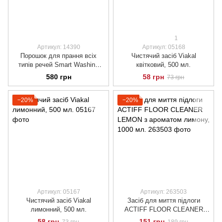
1
Артикул: 14390
Артикул: 05168
Порошок для прання всіх
Чистячий засіб Viakal
типів речей Smart Washing
квітковий, 500 мл.
Powder With Active Enzymes,
580 грн
58 грн
73 грн
10 кг.
−20%
−20%
Артикул: 05167
Артикул: 263503
Чистячий засіб Viakal
Засіб для миття підлоги
лимонний, 500 мл.
ACTIFF FLOOR CLEANER
LEMON з ароматом лимону,
58 грн
151 грн
73 грн
189 грн