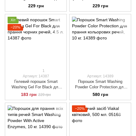
прання білих речей, 4.5 л.
Gel For White and Colors, 4.5
229 грн
229 грн
л.
Хіт
−20%
1
Артикул: 14387
Артикул: 14389
Гелевий порошок Smart
Порошок Smart Washing
Washing Gel For Black для
Powder Color Protection для
прання чорних речей, 4.5 л.
прання кольорових речей, 10
183 грн
580 грн
229 грн
кг.
−20%