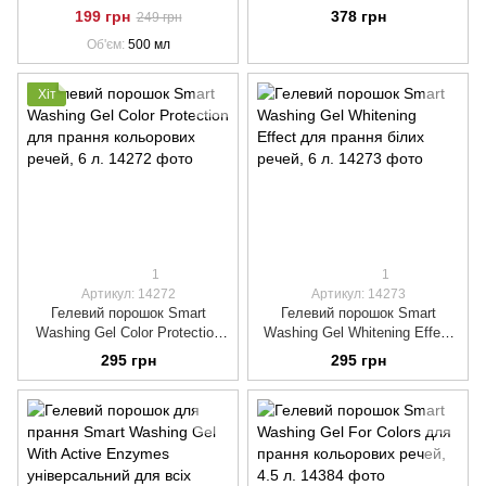
нержавіючих поверхонь, 500
Lavastoviglie Tab з ароматом
199 грн
378 грн
249 грн
мл.
лимону, 6*40*15г.
Об'єм
500 мл
Хіт
1
1
Артикул: 14272
Артикул: 14273
Гелевий порошок Smart
Гелевий порошок Smart
Washing Gel Color Protection
Washing Gel Whitening Effect
для прання кольорових речей,
для прання білих речей, 6 л.
295 грн
295 грн
6 л.