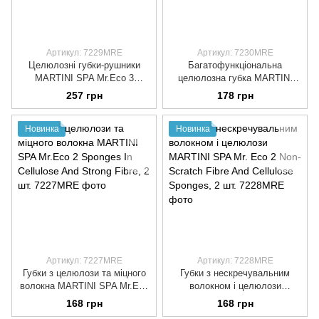
Артикул: 7229MRE
Артикул: 7230MRE
Целюлозні губки-рушники
Багатофункціональна
MARTINI SPA Mr.Eco 3
целюлозна губка MARTINI
Cellulose Sponge Cloths, 3 шт.
SPA Mr.Eco Multi-Purpose
257 грн
178 грн
Cellulose Sponge, 1 шт.
Новинка
Новинка
Артикул: 7227MRE
Артикул: 7228MRE
Губки з целюлози та міцного
Губки з нескречувальним
волокна MARTINI SPA Mr.Eco
волокном і целюлози
2 Sponges In Cellulose And
MARTINI SPA Mr. Eco 2 Non-
168 грн
168 грн
Strong Fibre, 2 шт.
Scratch Fibre And Cellulose