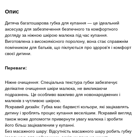
Опис
Дитяча багатошарова губка для купання — це ідеальний
аксесуар для забезпечення безпечного та комфортного
догляду за ніжною шкірою малюка під час купання.
Виготовлена з високоякісного поролону, вона стає справжнім
помічником для батьків, що піклуються про здоров'я і комфорт
своєї дитини.
Переваги:
Ніжне очищення: Спеціальна текстура губки забезпечує
делікатне очищення шкіри малюка, не викликаючи
подразнень. Це особливо важливо для новонароджених і
малюків з чутливою шкірою.
Яскравий дизайн: Губка має барвисті кольори, які зацікавлять
дитину і зроблять процес купання веселішим. Яскравий вигляд
також може допомогти привернути увагу малюка і зробити
його більш зацікавленим у купанні.
Без масажного шару: Відсутність масажного шару робить губку