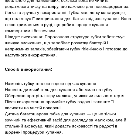
ідеальною для найменших, оскільки вона не чинить
додаткового тиску на шкіру, що важливо для новонароджених.
Легка та зручна у використанні: Губка має легку конструкцію,
що полегшує її використання для батьків під час купання. Вона
легко тримається в руці, що робить процес купання
комфортним і безпечним.
Швидке висихання: Поролонова структура губки забезпечує
швидке висихання, що запобігає розвитку бактерій і
неприємних запахів, зберігаючи губку гігієнічною і готовою до
наступного використання.
Спосіб використання:
Намочіть губку теплою водою під час купання.
Нанесіть дитячий гель для купання або мило на губку.
Обережно протріть шкіру малюка, уникаючи сильного тертя.
Після використання промийте губку водою і залиште її
висихати на чистій поверхні.
Дитяча багатошарова губка для купання — це не тільки
зручний та ефективний засіб для догляду за малюком, але й
стильний аксесуар, який додасть яскравості та радості в
щоденні процедури купання.