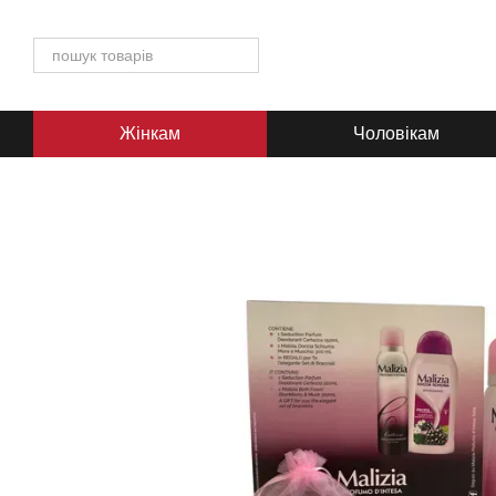
Перейти до основного контенту
Жінкам
Чоловікам