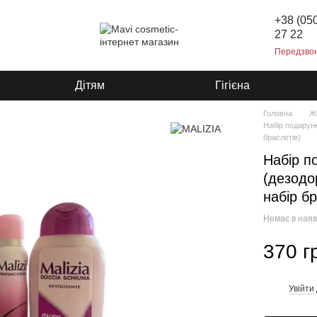
+38 (05
27 22
Передзво
Дітям
Гігієна
Головна
Ж
Набір подарун
браслетів)
Набір 
(дезодо
набір бр
Немає в наяв
370 г
Увійти
%