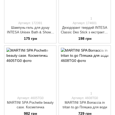
1
Артикул: 172391
Артикул: 174601
Шампунь-гель для душу
Дезодорант твердий INTESA
INTESA Unisex Bath & Shower
Classic Deo Stick з екстрактом
з екстрактом гурана, 250 мл.
іланг-іланг, 75 мл.
175 грн
198 грн
1
Артикул: 4605TG0
Артикул: 4608TG0
MARTINI SPA Pochette beauty
MARTINI SPA Borraccia in
case. Косметичка
tritan to.go Пляшка для води
982 грн
729 грн