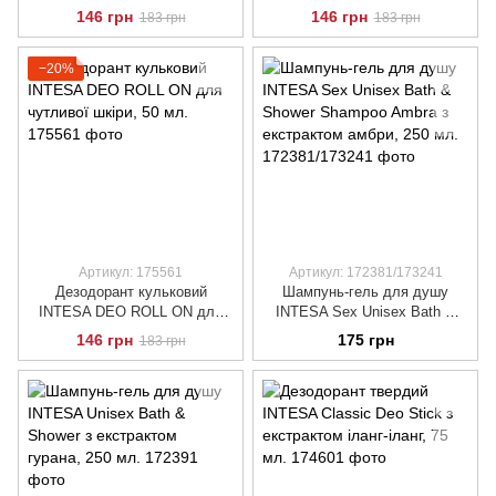
екстрактом амбри та
екстрактом гуарана, 50 мл.
146 грн
146 грн
183 грн
183 грн
бергамоту, 50 мл.
−20%
Артикул: 175561
Артикул: 172381/173241
Дезодорант кульковий
Шампунь-гель для душу
INTESA DEO ROLL ON для
INTESA Sex Unisex Bath &
чутливої шкіри, 50 мл.
Shower Shampoo Ambra з
146 грн
175 грн
183 грн
екстрактом амбри, 250 мл.