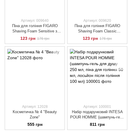
Артикул: 009640
Артикул: 009620
Піна для гоління FIGARO
Піна для гоління FIGARO
Shaving Foam Sensitive з
Shaving Foam Classic
екстрактом гамамелісу, 400
зволожуюча, 400 мл.
123 грн
123 грн
176 грн
176 грн
мл.
Артикул: 12028
Артикул: 100001
Косметичка № 4 "Beauty
Набір подарунковий INTESA
Zone"
POUR HOMME (шампунь-гель
для душу 250 мл, піна для
555 грн
811 грн
гоління 50 мл, лосьйон після