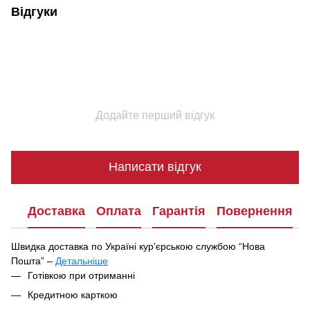
Відгуки
Додайте перший відгук
Написати відгук
Доставка
Оплата
Гарантія
Повернення
Швидка доставка по Україні курʼєрською службою “Нова
Пошта” –
Детальніше
Під час оформлення замовлення ви можете вибрати зручний
Готівкою при отриманні
спосіб отримання посилки:
Кредитною карткою
У найближчому відділенні чи поштоматі Нової Пошти