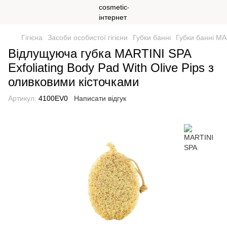
Гігієна
Засоби особистої гігієни
Губки банні
Губки банні M
Відлущуюча губка MARTINI SPA
Exfoliating Body Pad With Olive Pips з
оливковими кісточками
Артикул:
4100EV0
Написати відгук