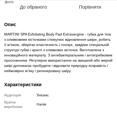
До обраного
Порівняти
Опис
MARTINI SPA Exfoliating Body Pad Extravergine - губка для тіла
з оливковими кісточками стимулює відновлення шкіри, робить
її м'якою, зберігає еластичність і тонізує, завдяки спеціальній
структурі губки і крихті з оливкових кісточок. Виготовлена з
інноваційного матеріалу. З антибактеріальним і антигрибковим
просоченням. Регулярне використання на змішаній або жирній
шкірі допомагає пробудити і відновити природну яскравість і
неймовірно м'яку і регенеровану шкіру.
Характеристики
Аудиторія
Унісекс
Країна
Італія
виробника