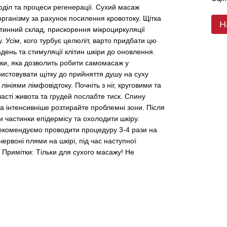
оділ та процеси регенерації. Сухий масаж
організму за рахунок посилення кровотоку. Щітка
Н
ітинний склад, прискорення мікроциркуляції
. Усім, кого турбує целюліт, варто придбати цю
день та стимуляції клітин шкіри до оновлення.
чки, яка дозволить робити самомасаж у
ристовувати щітку до прийняття душу на суху
ініями лімфовідтоку. Почніть з ніг, круговими та
асті живота та грудей послабте тиск. Спину
а інтенсивніше розтирайте проблемні зони. Після
 частинки епідермісу та охолодити шкіру.
Рекомендуємо проводити процедуру 3-4 рази на
ервоні плями на шкірі, під час наступної
 Примітки: Тільки для сухого масажу! Не