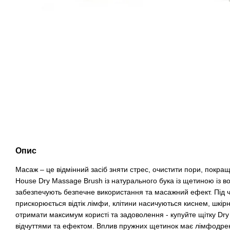
Опис
Масаж – це відмінний засіб зняти стрес, очистити пори, покращ
House Dry Massage Brush із натурального бука із щетиною із в
забезпечують безпечне використання та масажний ефект. Під ч
прискорюється відтік лімфи, клітини насичуються киснем, шкір
отримати максимум користі та задоволення - купуйте щітку D
відчуттями та ефектом. Вплив пружних щетинок має лімфодре