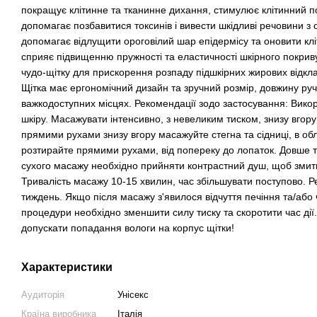
покращує клітинне та тканинне дихання, стимулює клітинний п
допомагає позбавитися токсинів і вивести шкідливі речовини з 
допомагає відлущити ороговілий шар епідермісу та оновити кл
сприяє підвищенню пружності та еластичності шкірного покриву
чудо-щітку для прискорення розпаду підшкірних жирових відкла
Щітка має ергономічний дизайн та зручний розмір, довжину ру
важкодоступних місцях. Рекомендації зодо застосування: Вико
шкіру. Масажувати інтенсивно, з невеликим тиском, знизу вгору л
прямими рухами знизу вгору масажуйте стегна та сідниці, в обл
розтирайте прямими рухами, від попереку до лопаток. Довше т
сухого масажу необхідно прийняти контрастний душ, щоб змити
Тривалість масажу 10-15 хвилин, час збільшувати поступово. 
тиждень. Якщо після масажу з'явилося відчуття печіння та/або ч
процедури необхідно зменшити силу тиску та скоротити час дії.
допускати попадання вологи на корпус щітки!
Характеристики
Аудиторія
Унісекс
Країна виробника
Італія