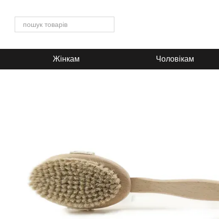
Перейти до основного контенту
Жінкам
Чоловікам