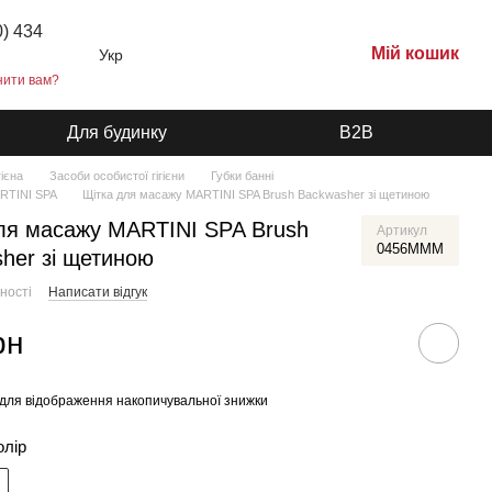
0) 434
Мій кошик
Укр
нити вам?
Для будинку
B2B
гієна
Засоби особистої гігієни
Губки банні
ARTINI SPA
Щітка для масажу MARTINI SPA Brush Backwasher зі щетиною
ля масажу MARTINI SPA Brush
Артикул
0456MMM
her зі щетиною
ності
Написати відгук
рн
для відображення накопичувальної знижки
олір