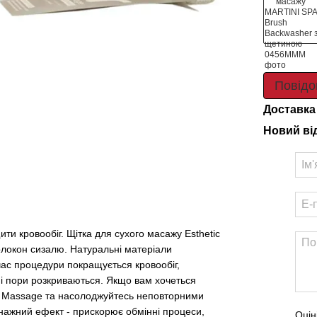
Повідо
Доставка
Новий ві
ити кровообіг. Щітка для сухого масажу Esthetic
олокон сизалю. Натуральні матеріали
ас процедури покращується кровообіг,
ні пори розкриваються. Якщо вам хочеться
ry Massage та насолоджуйтесь неповторними
нажний ефект - прискорює обмінні процеси,
Оцін