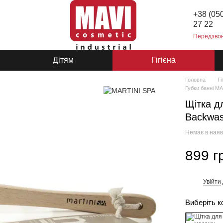
+38 (05
27 22
Передзво
Дітям
Гігієна
Головна
Гі
Губки банні M
Щітка д
Backwas
Немає в наяв
899 г
Увійти
%
Виберіть к