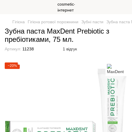
Гігієна
Гігієна ротової порожнини
Зубні пасти
Зубна паста 
Зубна паста MaxDent Prebiotic з
пребіотиками, 75 мл.
Артикул:
11238
1 відгук
−20%