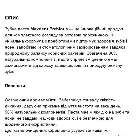
Опис
Зубна паста
Maxdent Prebiotic
— це інноваційний продукт
для комплексного догляду за ротовою порожниною. Її
унікальна формула з пребіотиками підтримує здоров'я зубів і
ясен, запобігаючи стоматологічним захворюванням завдяки
природному балансу корисних бактерій. Збагачена 96%
натуральних компонентів, паста сприяє зміцненню емалі,
захищаючи її від карієсу та відновлюючи природну білизну
зубів.
Переваги:
Освіжаючий аромат м'яти: Забезпечує тривалу свіжість
дихання, даруючи приємне відчуття чистоти на весь день.
96% натуральних компонентів: Паста має м'яку дію на зуби та
ясна, не завдаючи шкоди здоров'ю, і є безпечною для
щоденного використання.
Делікатне очищення: Ефективно усуває залишки їжі,