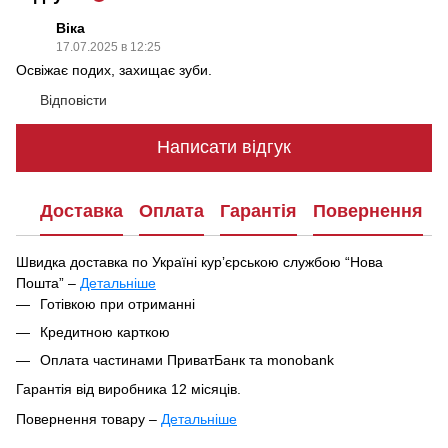
Віка
17.07.2025 в 12:25
Освіжає подих, захищає зуби.
Відповісти
Написати відгук
Доставка
Оплата
Гарантія
Повернення
Швидка доставка по Україні курʼєрською службою “Нова
Пошта” –
Детальніше
Під час оформлення замовлення ви можете вибрати зручний
Готівкою при отриманні
спосіб отримання посилки:
Кредитною карткою
У найближчому відділенні чи поштоматі Нової Пошти
Оплата частинами ПриватБанк та monobank
Кур'єрська доставка за вказаною адресою
Гарантія від виробника 12 місяців.
Ваше замовлення буде відправлено в цей самий день після
Повернення товару –
Детальніше
підтвердження, якщо воно оформлене до 16:00. Якщо
Відповідно до Закону України «Про захист прав споживачів»