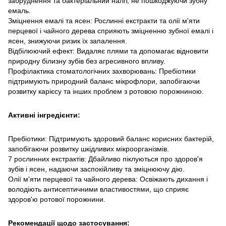
забруднення та бактеріальний наліт, не пошкоджуючи зубну
емаль.
Зміцнення емалі та ясен: Рослинні екстракти та олії м'яти
перцевої і чайного дерева сприяють зміцненню зубної емалі і
ясен, знижуючи ризик їх запалення.
Відбілюючий ефект: Видаляє плями та допомагає відновити
природну білизну зубів без агресивного впливу.
Профілактика стоматологічних захворювань: Пребіотики
підтримують природний баланс мікрофлори, запобігаючи
розвитку карієсу та інших проблем з ротовою порожниною.
Активні інгредієнти:
Пребіотики: Підтримують здоровий баланс корисних бактерій,
запобігаючи розвитку шкідливих мікроорганізмів.
7 рослинних екстрактів: Дбайливо піклуються про здоров'я
зубів і ясен, надаючи заспокійливу та зміцнюючу дію.
Олії м'яти перцевої та чайного дерева: Освіжають дихання і
володіють антисептичними властивостями, що сприяє
здоров'ю ротової порожнини.
Рекомендації щодо застосування: