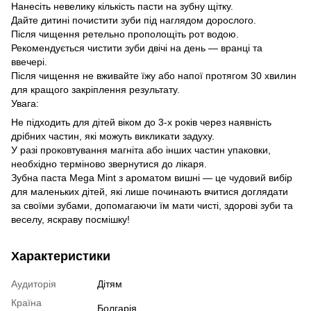
Нанесіть невелику кількість пасти на зубну щітку.
Дайте дитині почистити зуби під наглядом дорослого.
Після чищення ретельно прополощіть рот водою.
Рекомендується чистити зуби двічі на день — вранці та
ввечері.
Після чищення не вживайте їжу або напої протягом 30 хвилин
для кращого закріплення результату.
Увага:
Не підходить для дітей віком до 3-х років через наявність
дрібних частин, які можуть викликати задуху.
У разі проковтування магніта або інших частин упаковки,
необхідно терміново звернутися до лікаря.
Зубна паста Mega Mint з ароматом вишні — це чудовий вибір
для маленьких дітей, які лише починають вчитися доглядати
за своїми зубами, допомагаючи їм мати чисті, здорові зуби та
веселу, яскраву посмішку!
Характеристики
Аудиторія
Дітям
Країна
Болгарія