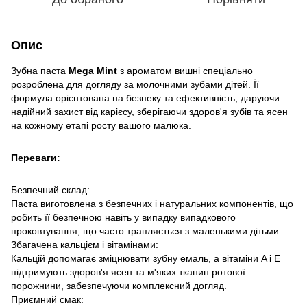
Опис
Зубна паста
Mega Mint
з ароматом вишні спеціально
розроблена для догляду за молочними зубами дітей. Її
формула орієнтована на безпеку та ефективність, даруючи
надійний захист від карієсу, зберігаючи здоров'я зубів та ясен
на кожному етапі росту вашого малюка.
Переваги:
Безпечний склад:
Паста виготовлена з безпечних і натуральних компонентів, що
робить її безпечною навіть у випадку випадкового
проковтування, що часто трапляється з маленькими дітьми.
Збагачена кальцієм і вітамінами:
Кальцій допомагає зміцнювати зубну емаль, а вітаміни A і E
підтримують здоров'я ясен та м'яких тканин ротової
порожнини, забезпечуючи комплексний догляд.
Приємний смак: