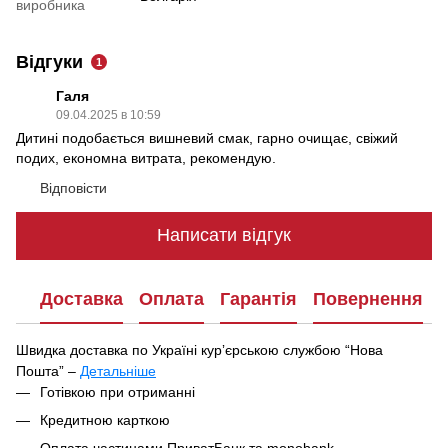
виробника
Відгуки
1
Галя
09.04.2025 в 10:59
Дитині подобається вишневий смак, гарно очищає, свіжий
подих, економна витрата, рекомендую.
Відповісти
Написати відгук
Доставка
Оплата
Гарантія
Повернення
Швидка доставка по Україні курʼєрською службою “Нова
Пошта” –
Детальніше
Під час оформлення замовлення ви можете вибрати зручний
Готівкою при отриманні
спосіб отримання посилки:
Кредитною карткою
У найближчому відділенні чи поштоматі Нової Пошти