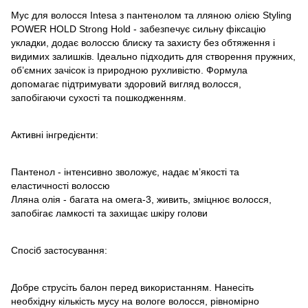
Мус для волосся Intesa з пантенолом та лляною олією Styling
POWER HOLD Strong Hold - забезпечує сильну фіксацію
укладки, додає волоссю блиску та захисту без обтяження і
видимих залишків. Ідеально підходить для створення пружних,
об’ємних зачісок із природною рухливістю. Формула
допомагає підтримувати здоровий вигляд волосся,
запобігаючи сухості та пошкодженням.
Активні інгредієнти:
Пантенол - інтенсивно зволожує, надає м’якості та
еластичності волоссю
Лляна олія - багата на омега-3, живить, зміцнює волосся,
запобігає ламкості та захищає шкіру голови
Спосіб застосування:
Добре струсіть балон перед використанням. Нанесіть
необхідну кількість мусу на вологе волосся, рівномірно