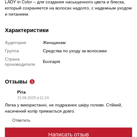
LADY in Color – для создания насыщенного цвета и блеска,
который сохраняется на волосах надолго, с надежным уходом
и питанием.
Характеристики
Аудитория
Женщинам
Группа
Средства по уходу за волосами
Страна
Болгарія
производителя
Отзывы
1
Ріта
15.08.2025 в 11:24
Легка у використанні, не подразнює шкіру голови. Стійкий,
насичений колір тримається довго.
Ответить
Написать отзыв