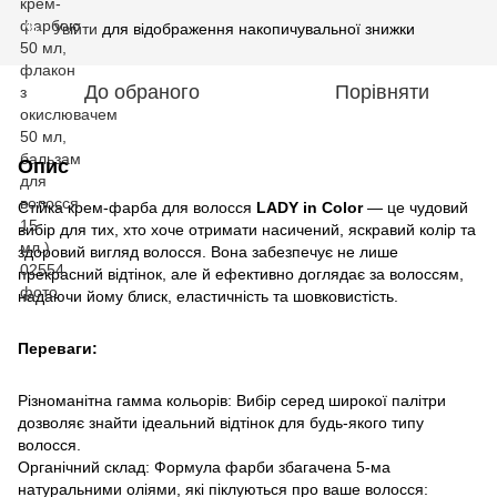
Увійти
для відображення накопичувальної знижки
%
До обраного
Порівняти
Опис
Стійка крем-фарба для волосся
LADY in Color
— це чудовий
вибір для тих, хто хоче отримати насичений, яскравий колір та
здоровий вигляд волосся. Вона забезпечує не лише
прекрасний відтінок, але й ефективно доглядає за волоссям,
надаючи йому блиск, еластичність та шовковистість.
Переваги:
Різноманітна гамма кольорів: Вибір серед широкої палітри
дозволяє знайти ідеальний відтінок для будь-якого типу
волосся.
Органічний склад: Формула фарби збагачена 5-ма
натуральними оліями, які піклуються про ваше волосся: