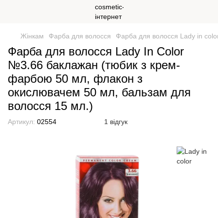
Жінкам
Фарба для волосся
Фарба для волосся Lady in colo
Фарба для волосся Lady Іn Сolor
№3.66 баклажан (тюбик з крем-
фарбою 50 мл, флакон з
окислювачем 50 мл, бальзам для
волосся 15 мл.)
Артикул:
02554
1 відгук