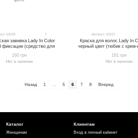
1
ул: 03245
Артикул: 02537
кая завивка Lady In Сolor
Краска для волос Lady In С
й фиксации (средство для
черный цвет (тюбик с крем-
ческой завивки 120 мл,
мл, флакон с окислителе
160 грн
161 грн
ующий лосьон – 120 мл,
бальзам для волос 15
Нет в наличии
Нет в наличии
рующий бальзам 15 мл.)
Назад
1
...
5
6
7
8
Вперед
Каталог
Клиентам
Женщинам
Вход в личный кабинет