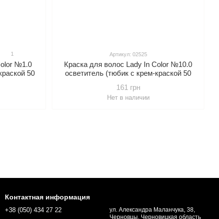
1
Артикул: 02525
olor №1.0
Краска для волос Lady In Сolor №10.0
краской 50
осветитель (тюбик с крем-краской 50
м 50 мл,
мл, флакон с окислителем 50 мл,
161 грн
 мл.)
бальзам для волос 15 мл.)
Нет в наличии
Контактная информация
+38 (050) 434 27 22
ул. Александра Маланчука, 38,
Черновцы, Черновицкая область