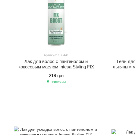
Артикул: 108441
Лак для волос с пантенолом и
Гель для
кокосовым маслом Intesa Styling FIX
льняным м
BOOST Extra Strong Hold, 300 мл.
HOL
219 грн
В наличии