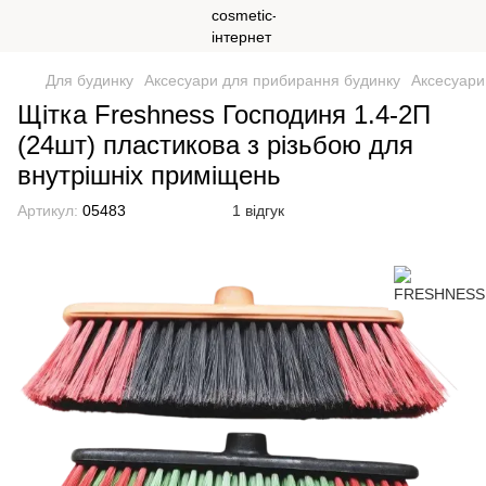
Для будинку
Аксесуари для прибирання будинку
Аксесуар
Щітка Freshness Господиня 1.4-2П
(24шт) пластикова з різьбою для
внутрішніх приміщень
Артикул:
05483
1 відгук