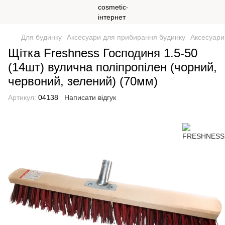
Для будинку
Аксесуари для прибирання будинку
Аксесуар
Щітка Freshness Господиня 1.5-50
(14шт) вулична поліпропілен (чорний,
червоний, зелений) (70мм)
Артикул:
04138
Написати відгук