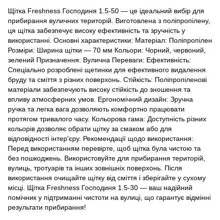
Щітка Freshness Господиня 1.5-50 — це ідеальний вибір для
прибирання вуличних територій. Виготовлена з поліпропілену,
ця щітка забезпечує високу ефективність та зручність у
використанні. Основні характеристики: Матеріал: Поліпропілен
Розміри: Ширина щітки — 70 мм Кольори: Чорний, червоний,
зелений Призначення: Вулична Переваги: Ефективність:
Спеціально розроблені щетинки для ефективного видалення
бруду та сміття з різних поверхонь. Стійкість: Поліпропіленові
матеріали забезпечують високу стійкість до зношення та
впливу атмосферних умов. Ергономічний дизайн: Зручна
ручка та легка вага дозволяють комфортно працювати
протягом тривалого часу. Кольорова гама: Доступність різних
кольорів дозволяє обрати щітку за смаком або для
відповідності інтер'єру. Рекомендації щодо використання:
Перед використанням перевірте, щоб щітка була чистою та
без пошкоджень. Використовуйте для прибирання територій,
вулиць, тротуарів та інших зовнішніх поверхонь. Після
використання очищайте щітку від сміття і зберігайте у сухому
місці. Щітка Freshness Господиня 1.5-30 — ваш надійний
помічник у підтриманні чистоти на вулиці, що гарантує відмінні
результати прибирання!