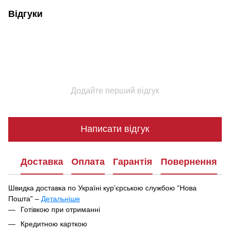
Відгуки
Додайте перший відгук
Написати відгук
Доставка
Оплата
Гарантія
Повернення
Швидка доставка по Україні курʼєрською службою “Нова
Пошта” –
Детальніше
Під час оформлення замовлення ви можете вибрати зручний
Готівкою при отриманні
спосіб отримання посилки:
Кредитною карткою