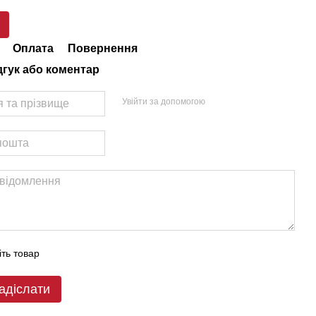
Оплата
Повернення
дгук або коментар
Увійти за допомогою
іть товар
адіслати