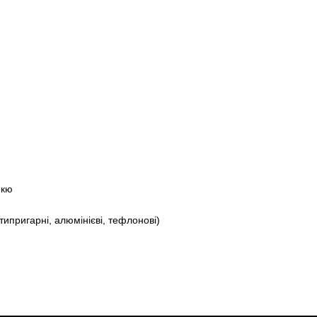
екю
ипригарні, алюмінієві, тефлонові)