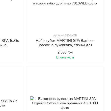
Артикул: 7810WEB
 SPA To.Go
Набір губок MARTINI SPA Bamboo
очна
(масажна рукавичка, спонжі для
очищення обличя, сітчаста мочалка, 2
2 536 грн
масажні губки для тіла)
В наявності