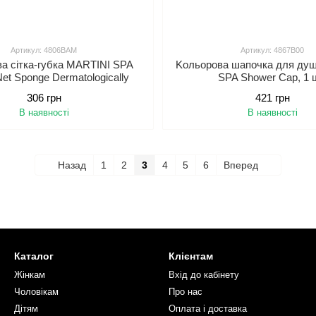
Артикул: 4806BАМ
Артикул: 4867B00
а сітка-губка MARTINI SPA
Kольорова шапочка для ду
t Sponge Dermatologically
SPA Shower Cap, 1 
рматологічно протестована, 1
306 грн
421 грн
шт.
В наявності
В наявності
Назад
1
2
3
4
5
6
Вперед
Каталог
Клієнтам
Жінкам
Вхід до кабінету
Чоловікам
Про нас
Дітям
Оплата і доставка