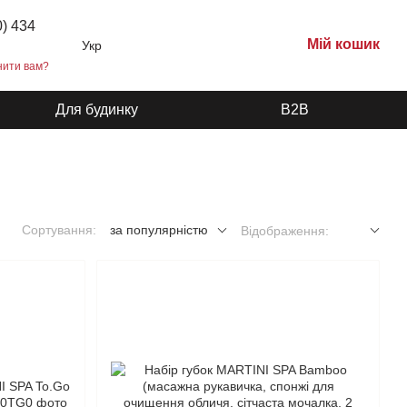
0) 434
Мій кошик
Укр
нити вам?
Для будинку
B2B
Сортування:
за популярністю
Відображення: