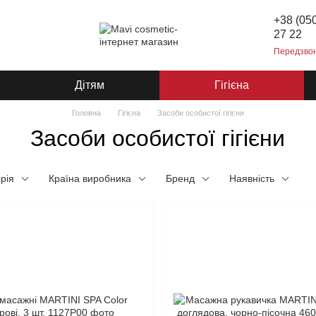
+38 (05
27 22
Передзво
Дітям
Гігієна
Головна
Гігієна
Засоби особистої гігієни
Засоби особистої гігієни
рія
Країна виробника
Бренд
Наявність