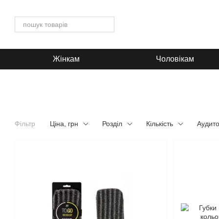
Перейти до основного контенту
Жінкам
Чоловікам
Фільтр
Ціна, грн
Розділ
Кількість
Аудито