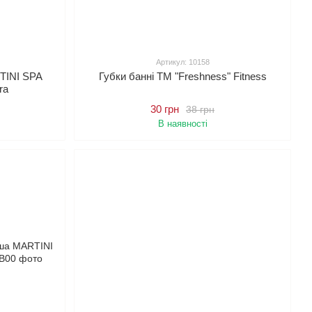
Артикул: 10158
TINI SPA
Губки банні ТМ "Freshness" Fitness
ra
30 грн
38 грн
В наявності