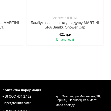
Артикул: 4864BAM
ша MARTINI
Бамбукова шапочка для душу MARTINI
шт.
SPA Bambu Shower Cap
421 грн
В наявності
Контактна інформація
+38 (050) 434 27 22
вул. Олександра Маланчука, 38,
Чернівці, Чернівецька область
Передзвонити вам?
Мапа проїзду