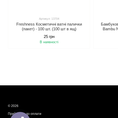
Артикул: 13704
Freshness Косметичні ватні палички
Бамбуков
(пакет) - 100 шт. (100 шт в ящ)
Bambu Ne
Tested де
25 грн
В наявності
© 2026
Приймаємо до оплати