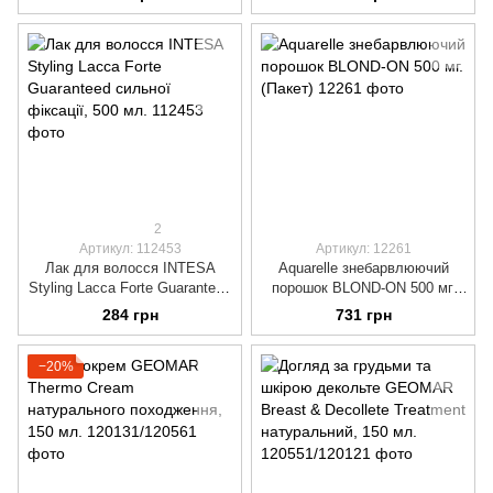
фарбою 50 мл, флакон з
фарбою 50 мл, флакон з
окислювачем 50 мл, бальзам
окислювачем 50 мл, бальзам
для волосся 25 мл.)
для волосся 25 мл.)
2
Артикул: 112453
Артикул: 12261
Лак для волосся INTESA
Aquarelle знебарвлюючий
Styling Lacca Forte Guaranteed
порошок BLOND-ON 500 мг.
сильної фіксації, 500 мл.
(Пакет)
284 грн
731 грн
−20%