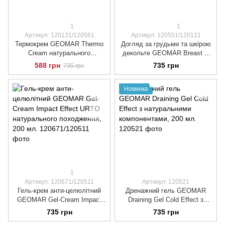
1
1
Артикул: 120131/120561
Артикул: 120551/120121
Термокрем GEOMAR Thermo
Догляд за грудьми та шкірою
Cream натурального
декольте GEOMAR Breast &
походження, 150 мл.
Decollete Treatment
588 грн
735 грн
735 грн
натуральний, 150 мл.
Новинка
1
Артикул: 120671/120511
Артикул: 120521
Гель-крем анти-целюлітний
Дренажний гель GEOMAR
GEOMAR Gel-Cream Impact
Draining Gel Cold Effect з
Effect URTO натурального
натуральними компонентами,
735 грн
735 грн
походження, 200 мл.
200 мл.