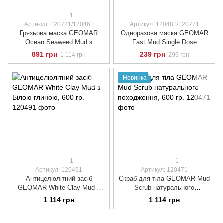
1
Артикул: 120721/120461
Артикул: 120481/120771
Грязьова маска GEOMAR
Одноразова маска GEOMAR
Ocean Seaweed Mud з
Fast Mud Single Dose
водоростей, 600 гр.
натурального походження, 80
891 грн
239 грн
1 114 грн
299 грн
мл.
Новинка
1
1
Артикул: 120491
Артикул: 120471
Антицелюлітний засіб
Скраб для тіла GEOMAR Mud
GEOMAR White Clay Mud з
Scrub натурального
Білою глиною, 600 гр.
походження, 600 гр.
1 114 грн
1 114 грн