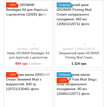
−20%
Новинка
1
1
Артикул: 120281
Артикул: 120501/120711
Набір GEOMAR Bandages Kit
Зміцнюючий крем GEOMAR
для боротьби з целюлітом
Firming Mud Cream
натурального походженя, 450
954 грн
1 114 грн
1 193 грн
мл.
−20%
Новинка
−20%