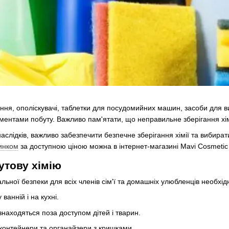
ання, ополіскувачі, таблетки для посудомийних машин, засоби для в
ентами побуту. Важливо пам'ятати, що неправильне зберігання хім
аслідків, важливо забезпечити безпечне зберігання хімії та вибират
инком
за доступною ціною можна в інтернет-магазині Mavi Cosmetic I
утову хімію
ної безпеки для всіх членів сім'ї та домашніх улюбленців необхідн
 ванній і на кухні.
знаходяться поза доступом дітей і тварин.
 контейнери та органайзери з кришками.