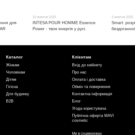
10 жовтня 2025
3 жовтня 2025
ення для
INTESA POUR HOMME Essence
Smart: розу
MAR
Power - твоя енергія у русі.
бездоганної
Каталог
Клієнтам
Жінкам
Вхід до кабінету
Чоловікам
Про нас
Дітям
Оплата і доставка
Гігієна
Обмін та повернення
Для будинку
Контактна інформація
B2B
Блог
Угода користувача
Публічна оферта MAVI
cosmetic
Ми в соцмережах