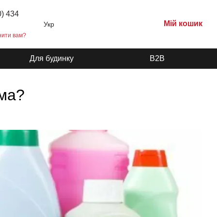
0) 434
Мій кошик
Укр
нити вам?
Для будинку
B2B
ома?