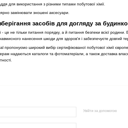
ддя для використання з різними типами побутової хімії.
лярно замінювати зношені аксесуари.
зберігання засобів для догляду за будинк
ії - це не тільки питання порядку, а й питання безпеки всієї родини
в навмисного нанесення шкоди для здоров'я і забезпечуєте довгий те
ial пропонуємо широкий вибір сертифікованої побутової хімії європе
рам надаються каталоги та фотоматеріали, а також доставка власни
тності.
Увійти за допомогою