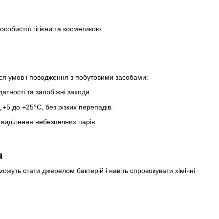
особистої гігієни та косметикою.
ься умов і поводження з побутовими засобами:
атності та запобіжні заходи.
+5 до +25°C, без різких перепадів.
і виділення небезпечних парів.
я
 можуть стати джерелом бактерій і навіть спровокувати хімічні