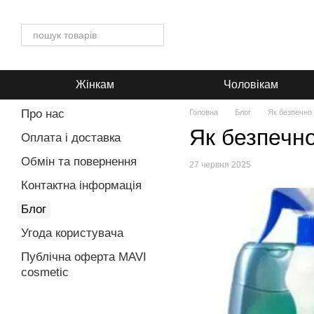
Перейти до основного контенту
Жінкам
Чоловікам
Про нас
Головна
Блог
Як безпечно 
Як безпечно
Оплата і доставка
Обмін та повернення
27 червня 2025
Контактна інформація
Блог
Угода користувача
Публічна оферта MAVI
cosmetic