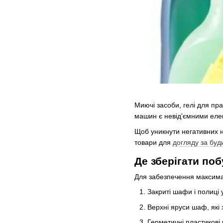
Миючі засоби, гелі для пр
машин є невід'ємними елем
Щоб уникнути негативних н
товари для
догляду за буд
Де зберігати поб
Для забезпечення максималь
Закриті шафи і полиці у
Верхні яруси шаф, які 
Герметичні пластикові