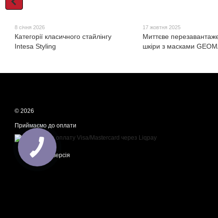
8 січня 2026
17 жовтня 2025
Категорії класичного стайлінгу
Миттєве перезавантаж
Intesa Styling
шкіри з масками GEO
© 2026
Приймаємо до оплати
Мобільна версія