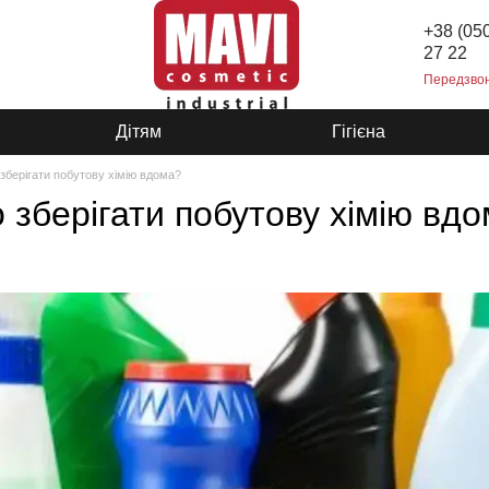
+38 (05
27 22
Передзво
Дітям
Гігієна
зберігати побутову хімію вдома?
 зберігати побутову хімію вд