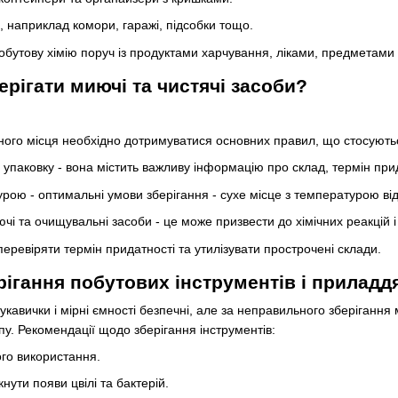
 наприклад комори, гаражі, підсобки тощо.
обутову хімію поруч із продуктами харчування, ліками, предметами 
ерігати миючі та чистячі засоби?
чного місця необхідно дотримуватися основних правил, що стосуют
 упаковку - вона містить важливу інформацію про склад, термін прид
рою - оптимальні умови зберігання - сухе місце з температурою від 
чі та очищувальні засоби - це може призвести до хімічних реакцій 
еревіряти термін придатності та утилізувати прострочені склади.
рігання побутових інструментів і приладд
 рукавички і мірні ємності безпечні, але за неправильного зберігання
пу. Рекомендації щодо зберігання інструментів:
го використання.
ути появи цвілі та бактерій.