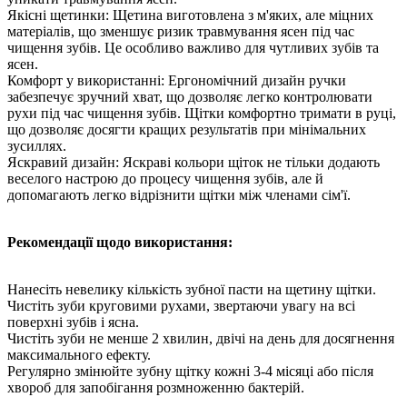
Якісні щетинки: Щетина виготовлена з м'яких, але міцних
матеріалів, що зменшує ризик травмування ясен під час
чищення зубів. Це особливо важливо для чутливих зубів та
ясен.
Комфорт у використанні: Ергономічний дизайн ручки
забезпечує зручний хват, що дозволяє легко контролювати
рухи під час чищення зубів. Щітки комфортно тримати в руці,
що дозволяє досягти кращих результатів при мінімальних
зусиллях.
Яскравий дизайн: Яскраві кольори щіток не тільки додають
веселого настрою до процесу чищення зубів, але й
допомагають легко відрізнити щітки між членами сім'ї.
Рекомендації щодо використання:
Нанесіть невелику кількість зубної пасти на щетину щітки.
Чистіть зуби круговими рухами, звертаючи увагу на всі
поверхні зубів і ясна.
Чистіть зуби не менше 2 хвилин, двічі на день для досягнення
максимального ефекту.
Регулярно змінюйте зубну щітку кожні 3-4 місяці або після
хвороб для запобігання розмноженню бактерій.