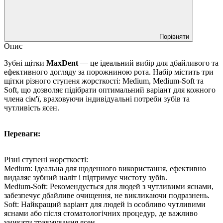
Порівняти
Опис
Зубні щітки
MaxDent
— це ідеальний вибір для дбайливого та
ефективного догляду за порожниною рота. Набір містить три
щітки різного ступеня жорсткості: Medium, Medium-Soft та
Soft, що дозволяє підібрати оптимальний варіант для кожного
члена сім'ї, враховуючи індивідуальні потреби зубів та
чутливість ясен.
Переваги:
Різні ступені жорсткості:
Medium: Ідеальна для щоденного використання, ефективно
видаляє зубний наліт і підтримує чистоту зубів.
Medium-Soft: Рекомендується для людей з чутливими яснами,
забезпечує дбайливе очищення, не викликаючи подразнень.
Soft: Найкращий варіант для людей із особливо чутливими
яснами або після стоматологічних процедур, де важливо
уникати травмування ясен.